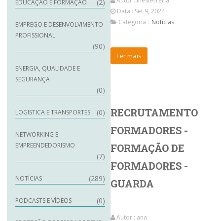
Autor :
inesferreira
(2)
EDUCAÇÃO E FORMAÇÃO
Data : Set 9, 2024
Categoria :
Notícias
EMPREGO E DESENVOLVIMENTO
PROFISSIONAL
(90)
Ler mais
ENERGIA, QUALIDADE E
SEGURANÇA
(0)
RECRUTAMENTO
(0)
LOGISTICA E TRANSPORTES
FORMADORES -
NETWORKING E
EMPREENDEDORISMO
FORMAÇÃO DE
(7)
FORMADORES -
(289)
NOTÍCIAS
GUARDA
(0)
PODCASTS E VÍDEOS
Autor :
ana