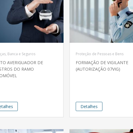
ças, Banca e Seguros
Proteção de Pessoas e Bens
ITO AVERIGUADOR DE
FORMAÇÃO DE VIGILANTE
ISTROS DO RAMO
(AUTORIZAÇÃO 07VIG)
OMÓVEL
etalhes
Detalhes