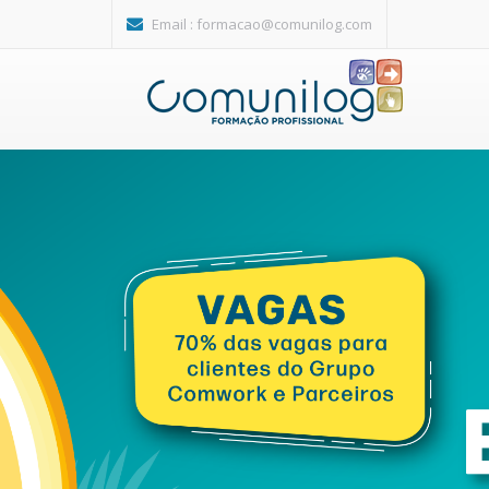
Passar para o conteúdo principal
Email :
formacao@comunilog.com