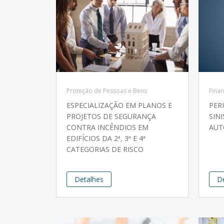
Proteção de Pessoas e Bens
Finan
ESPECIALIZAÇÃO EM PLANOS E
PER
PROJETOS DE SEGURANÇA
SIN
CONTRA INCÊNDIOS EM
AUT
EDIFÍCIOS DA 2ª, 3ª E 4ª
CATEGORIAS DE RISCO
Detalhes
D