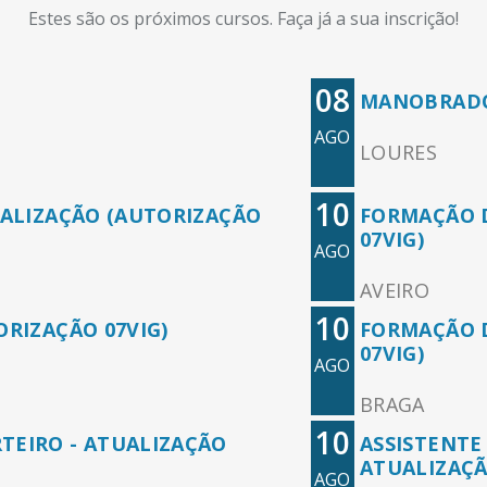
Estes são os próximos cursos. Faça já a sua inscrição!
08
MANOBRADO
AGO
LOURES
10
UALIZAÇÃO (AUTORIZAÇÃO
FORMAÇÃO D
07VIG)
AGO
AVEIRO
10
RIZAÇÃO 07VIG)
FORMAÇÃO D
07VIG)
AGO
BRAGA
10
TEIRO - ATUALIZAÇÃO
ASSISTENTE
ATUALIZAÇÃ
AGO