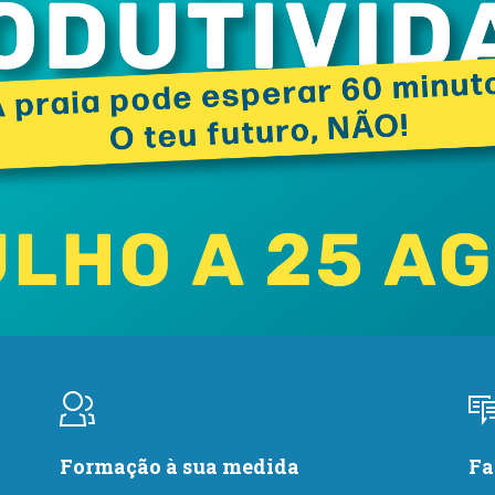
Formação à sua medida
Fa