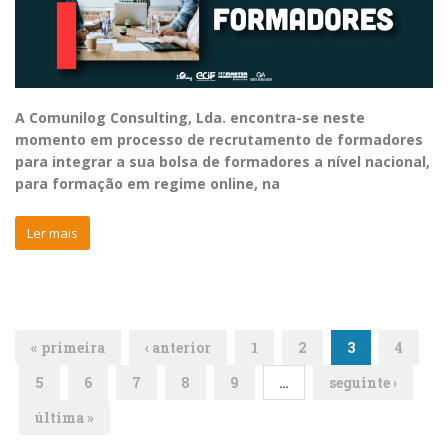
A Comunilog Consulting, Lda. encontra-se neste
momento em processo de recrutamento de formadores
para integrar a sua bolsa de formadores a nível nacional,
para formação em regime online, na
Ler mais
« primeira
‹ anterior
1
2
3
4
5
6
7
8
9
…
seguinte ›
última »