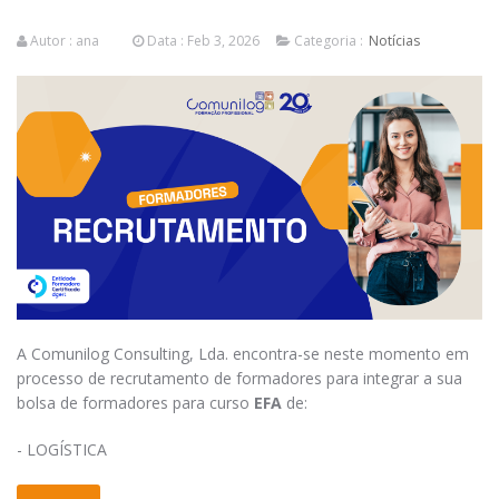
Autor :
ana
Data : Feb 3, 2026
Categoria :
Notícias
A Comunilog Consulting, Lda. encontra-se neste momento em
processo de recrutamento de formadores para integrar a sua
bolsa de formadores para curso
EFA
de:
- LOGÍSTICA