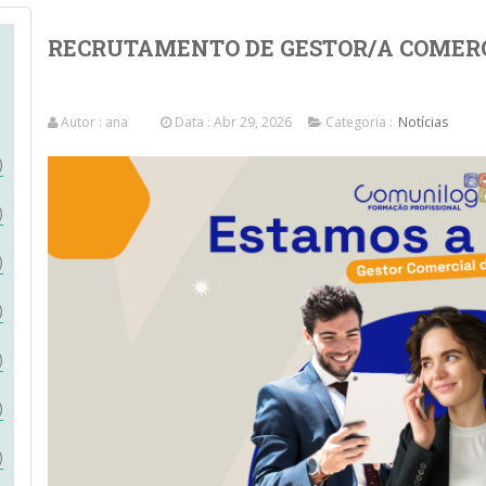
RECRUTAMENTO DE GESTOR/A COMER
Autor :
ana
Data : Abr 29, 2026
Categoria :
Notícias
)
)
)
)
)
)
)