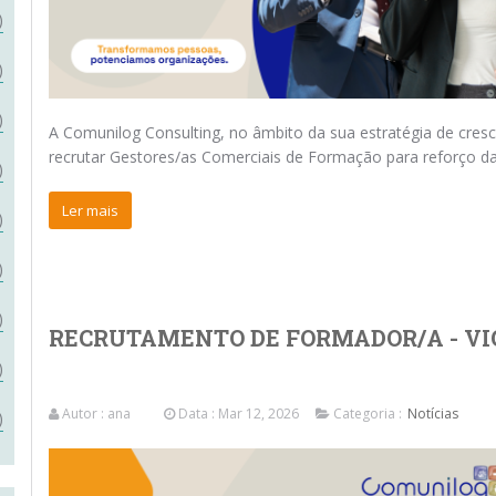
)
)
)
A Comunilog Consulting, no âmbito da sua estratégia de cresc
recrutar Gestores/as Comerciais de Formação para reforço da
)
Ler mais
)
)
)
RECRUTAMENTO DE FORMADOR/A - VI
)
Autor :
ana
Data : Mar 12, 2026
Categoria :
Notícias
)