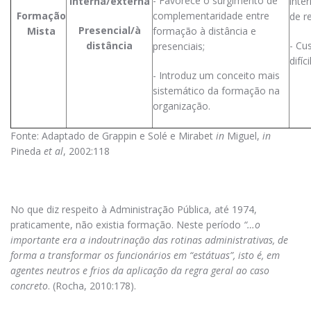
- Favorece o surgimento de
Interna/externa
inte
Formação
complementaridade entre
de r
Presencial/à
Mista
formação à distância e
distância
- Cu
presenciais;
difíc
- Introduz um conceito mais
sistemático da formação na
organização.
Fonte: Adaptado de Grappin e Solé e Mirabet
in
Miguel,
in
Pineda
et al
, 2002:118
No que diz respeito à Administração Pública, até 1974,
praticamente, não existia formação. Neste período
“…o
importante era a indoutrinação das rotinas administrativas, de
forma a transformar os funcionários em “estátuas”, isto é, em
agentes neutros e frios da aplicação da regra geral ao caso
concreto
. (Rocha, 2010:178).