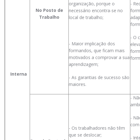
organização, porque o
- Re
No Posto de
necessário encontra-se no
form
Trabalho
local de trabalho;
adap
form
- O 
- Maior implicação dos
elev
formandos, que ficam mais
form
motivados a comprovar a sua
form
aprendizagem;
Interna
- As garantias de sucesso são
maiores.
- Nã
ambi
- Nã
com 
- Os trabalhadores não têm
que se deslocar;
- In