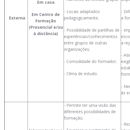
Em casa
- Locais adaptados
- Di
Em Centro de
Externa
pedagogicamente;
a fo
Formação
(Presencial e/ou
- Possibilidade de partilhas de
- Im
à distância)
experiências/conhecimentos
esco
entre grupos de outras
a rej
organizações;
- Ad
- Comodidade do formador;
exig
esta
- Clima de estudo.
form
- Ne
às e
- Permite ter uma visão das
diferentes possibilidades de
formação;
- Re