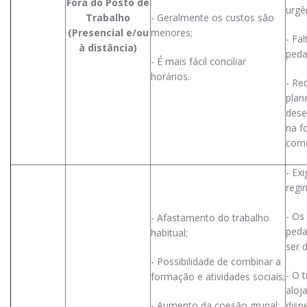
Fora do Posto de
urgê
Trabalho
- Geralmente os custos são
(Presencial e/ou
menores;
- Fa
à distância)
peda
- É mais fácil conciliar
horários.
- Re
plan
dese
na f
como
- Ex
regi
- Os
- Afastamento do trabalho
peda
habitual;
ser 
- Possibilidade de combinar a
- O 
formação e atividades sociais;
aloj
- Aumento da coesão grupal;
disp