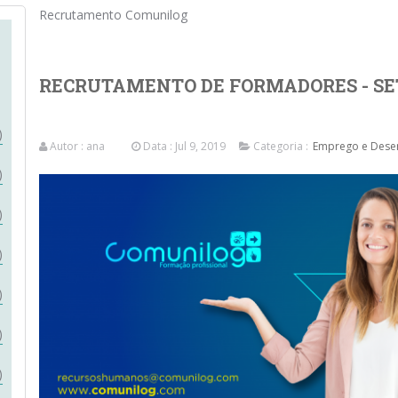
Recrutamento Comunilog
RECRUTAMENTO DE FORMADORES - S
)
Autor :
ana
Data : Jul 9, 2019
Categoria :
Emprego e Desen
)
)
)
)
)
)