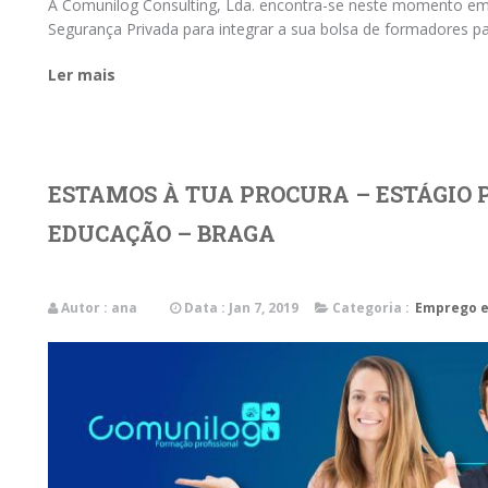
A Comunilog Consulting, Lda. encontra-se neste momento e
Segurança Privada para integrar a sua bolsa de formadores 
Ler mais
ESTAMOS À TUA PROCURA – ESTÁGIO 
EDUCAÇÃO – BRAGA
Autor :
ana
Data : Jan 7, 2019
Categoria :
Emprego e