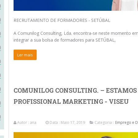
)
)
RECRUTAMENTO DE FORMADORES - SETÚBAL
A Comunilog Consulting, Lda. encontra-se neste momento e
)
integrar a sua bolsa de formadores para SETÚBAL,
)
Ler mais
)
)
)
COMUNILOG CONSULTING. – ESTAMOS 
PROFISSIONAL MARKETING - VISEU
)
)
Autor :
ana
Data : Maio 17, 2019
Categoria :
Emprego e De