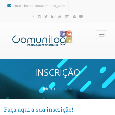
Passar para o conteúdo principal
Email :
formacao@comunilog.com
Toggle
navigatio
INSCRIÇÃO
Início
Inscrição
Faça aqui a sua inscrição!