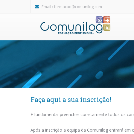
Passar para o conteúdo principal
Email :
formacao@comunilog.com
Faça aqui a sua inscrição!
É fundamental preencher corretamente todos os camp
Após a inscrição a equipa da Comunilog entrará em c