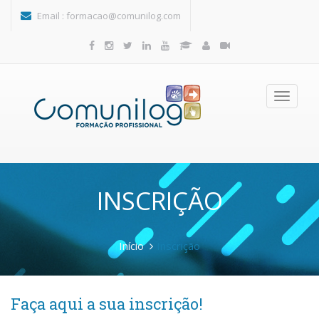
Passar para o conteúdo principal
Email :
formacao@comunilog.com
Toggle
navigatio
INSCRIÇÃO
Início
Inscrição
Faça aqui a sua inscrição!