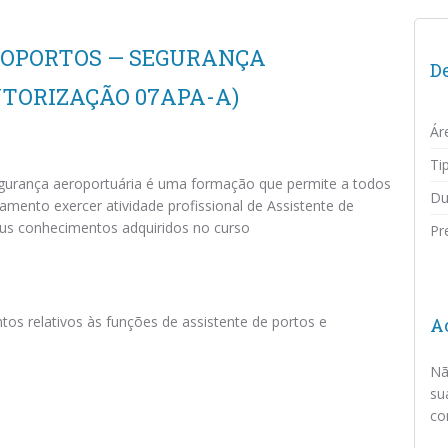
EROPORTOS — SEGURANÇA
D
UTORIZAÇÃO 07APA-A)
Ár
Tip
egurança aeroportuária é uma formação que permite a todos
Du
ento exercer atividade profissional de Assistente de
eus conhecimentos adquiridos no curso
Pr
os relativos às funções de assistente de portos e
Aç
Nã
su
co