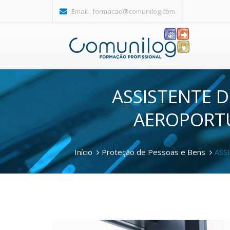
Passar para o conteúdo principal
Email :
formacao@comunilog.com
ASSISTENTE 
AEROPORTUÁ
Início
Proteção de Pessoas e Bens
ASS