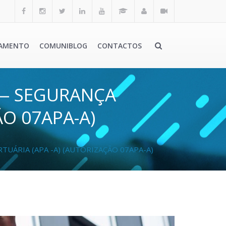
AMENTO
COMUNIBLOG
CONTACTOS
 — SEGURANÇA
ÃO 07APA-A)
ÁRIA (APA -A) (AUTORIZAÇÃO 07APA-A)