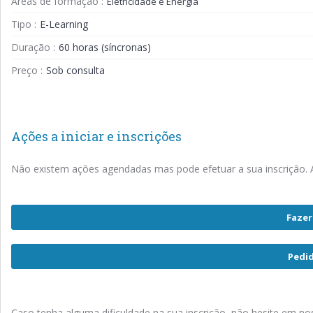
Áreas de formação :
Eletricidade e Energia
Tipo :
E-Learning
Duração :
60 horas (síncronas)
Preço :
Sob consulta
Ações a iniciar e inscrições
Não existem ações agendadas mas pode efetuar a sua inscrição. A
Fazer
Pedi
Caso tenha alguma dificuldade na sua inscrição, não hesite em nos