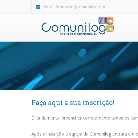
Passar para o conteúdo principal
Email :
formacao@comunilog.com
Faça aqui a sua inscrição!
É fundamental preencher corretamente todos os camp
Após a inscrição a equipa da Comunilog entrará em c