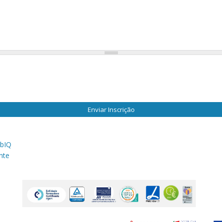
Enviar Inscrição
bIQ
nte