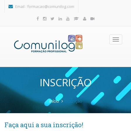
Passar para o conteúdo principal
Email :
formacao@comunilog.com
Toggle
navigatio
INSCRIÇÃO
Início
Inscrição
Faça aqui a sua inscrição!