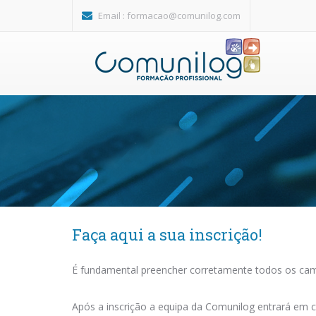
Passar para o conteúdo principal
Email :
formacao@comunilog.com
Faça aqui a sua inscrição!
É fundamental preencher corretamente todos os camp
Após a inscrição a equipa da Comunilog entrará em c