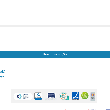
Enviar Inscrição
bIQ
nte