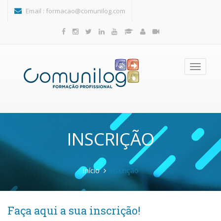
Passar para o conteúdo principal
Email :
formacao@comunilog.com
Toggle
navigatio
INSCRIÇÃO
Início
Inscrição
Faça aqui a sua inscrição!