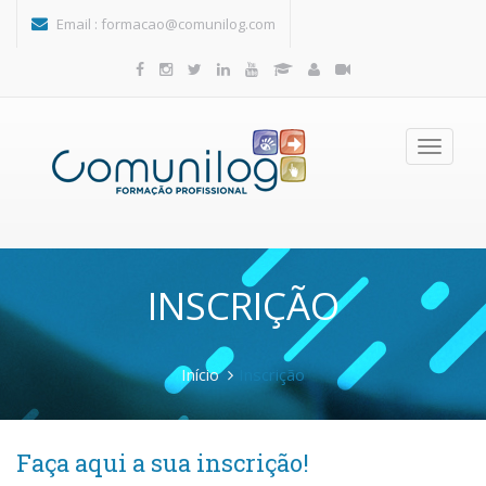
Passar para o conteúdo principal
Email :
formacao@comunilog.com
Toggle
navigatio
INSCRIÇÃO
Início
Inscrição
Faça aqui a sua inscrição!