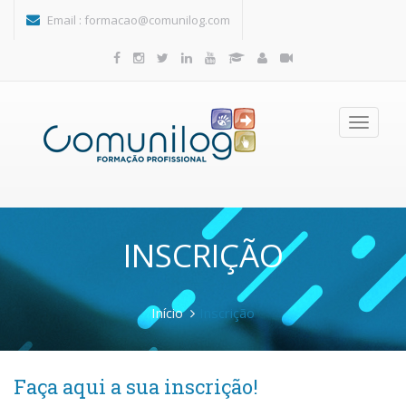
Passar para o conteúdo principal
Email :
formacao@comunilog.com
Toggle
navigatio
INSCRIÇÃO
Início
Inscrição
Faça aqui a sua inscrição!